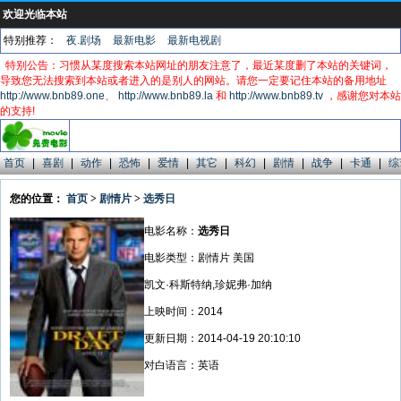
欢迎光临本站
特别推荐：
夜.剧场
最新电影
最新电视剧
特别公告：习惯从某度搜索本站网址的朋友注意了，最近某度删了本站的关键词，
导致您无法搜索到本站或者进入的是别人的网站。请您一定要记住本站的备用地址
http://www.bnb89.one
、
http://www.bnb89.la
和
http://www.bnb89.tv
，感谢您对本站
的支持!
首页
|
喜剧
|
动作
|
恐怖
|
爱情
|
其它
|
科幻
|
剧情
|
战争
|
卡通
|
综
您的位置：
首页
>
剧情片
>
选秀日
电影名称：
选秀日
电影类型：剧情片 美国
凯文·科斯特纳,珍妮弗·加纳
上映时间：2014
更新日期：2014-04-19 20:10:10
对白语言：英语