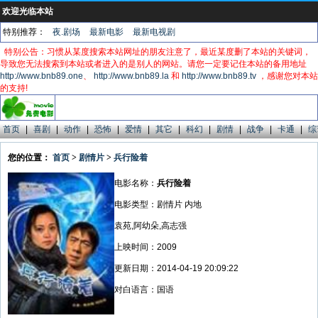
欢迎光临本站
特别推荐：
夜.剧场
最新电影
最新电视剧
特别公告：习惯从某度搜索本站网址的朋友注意了，最近某度删了本站的关键词，
导致您无法搜索到本站或者进入的是别人的网站。请您一定要记住本站的备用地址
http://www.bnb89.one
、
http://www.bnb89.la
和
http://www.bnb89.tv
，感谢您对本站
的支持!
首页
|
喜剧
|
动作
|
恐怖
|
爱情
|
其它
|
科幻
|
剧情
|
战争
|
卡通
|
综
您的位置：
首页
>
剧情片
>
兵行险着
电影名称：
兵行险着
电影类型：剧情片 内地
袁苑,阿幼朵,高志强
上映时间：2009
更新日期：2014-04-19 20:09:22
对白语言：国语