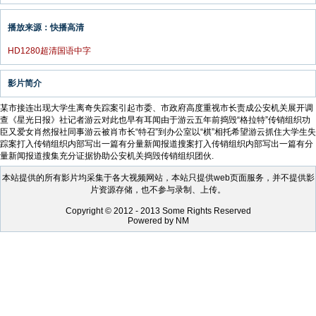
播放来源：快播高清
HD1280超清国语中字
影片简介
某市接连出现大学生离奇失踪案引起市委、市政府高度重视市长责成公安机关展开调
查《星光日报》社记者游云对此也早有耳闻由于游云五年前捣毁“格拉特”传销组织功
臣又爱女肖然报社同事游云被肖市长“特召”到办公室以“棋”相托希望游云抓住大学生失
踪案打入传销组织内部写出一篇有分量新闻报道搜案打入传销组织内部写出一篇有分
量新闻报道搜集充分证据协助公安机关捣毁传销组织团伙.
本站提供的所有影片均采集于各大视频网站，本站只提供web页面服务，并不提供影
片资源存储，也不参与录制、上传。
Copyright © 2012 - 2013 Some Rights Reserved
Powered by NM