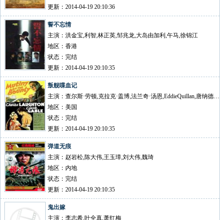
更新：2014-04-19 20:10:36
誓不忘情
主演：洪金宝,利智,林正英,邹兆龙,大岛由加利,午马,徐锦江
地区：香港
状态：完结
更新：2014-04-19 20:10:35
叛舰喋血记
主演：查尔斯·劳顿,克拉克·盖博,法兰奇·汤恩,EddieQuillan,唐纳德·克里斯普
地区：美国
状态：完结
更新：2014-04-19 20:10:35
弹道无痕
主演：赵岩松,陈大伟,王玉璋,刘大伟,魏琦
地区：内地
状态：完结
更新：2014-04-19 20:10:35
鬼出嫁
主演：李志希,叶全真,萧红梅