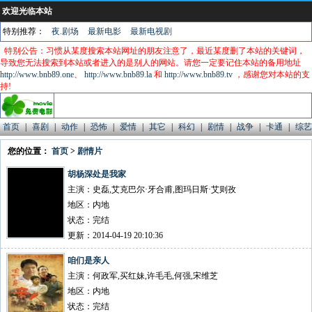
欢迎光临本站
特别推荐：
夜.剧场
最新电影
最新电视剧
特别公告：习惯从某度搜索本站网址的朋友注意了，最近某度删了本站的关键词，
导致您无法搜索到本站或者进入的是别人的网站。请您一定要记住本站的备用地址
http://www.bnb89.one
、
http://www.bnb89.la
和
http://www.bnb89.tv
，感谢您对本站的支
持!
首页
|
喜剧
|
动作
|
恐怖
|
爱情
|
其它
|
科幻
|
剧情
|
战争
|
卡通
|
综艺
您的位置：
首页
>
剧情片
胡杨深处是我家
主演：史磊,艾克巴尔·牙合甫,图玛日斯·艾则孜
地区：内地
状态：完结
更新：2014-04-19 20:10:36
咱们是亲人
主演：何政军,买红妹,许毛毛,何强,宋维芝
地区：内地
状态：完结